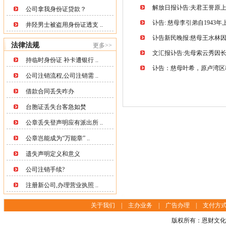
解放日报讣告:夫君王誉原
公司拿我身份证贷款？
讣告: 慈母李引弟自1943
井陉男士被盗用身份证透支 ..
讣告新民晚报:慈母王水林
法律法规
更多>>
文汇报讣告:先母索云秀因
持临时身份证 补卡遭银行 ..
讣告：慈母叶希，原卢湾区
公司注销流程,公司注销需 ..
借款合同丢失咋办
台胞证丢失台客急如焚
公章丢失登声明应有派出所 ..
公章岂能成为“万能章” ..
遗失声明定义和意义
公司注销手续?
注册新公司,办理营业执照 ..
关于我们
|
主办业务
|
广告办理
|
支付方
版权所有：恩财文化传播(上