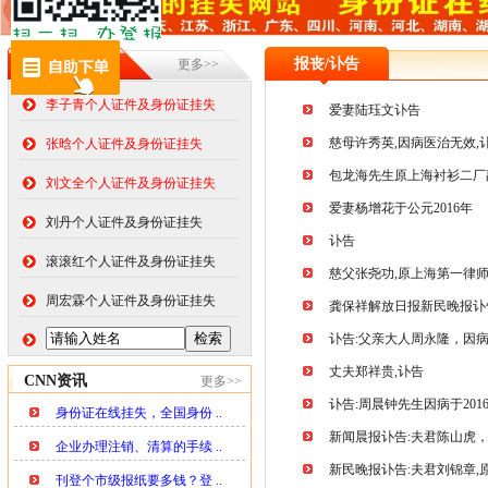
在线挂失
报丧/讣告
更多>>
李子青个人证件及身份证挂失
爱妻陆珏文讣告
慈母许秀英,因病医治无效,
张晗个人证件及身份证挂失
包龙海先生原上海衬衫二厂
刘文全个人证件及身份证挂失
爱妻杨增花于公元2016年
刘丹个人证件及身份证挂失
讣告
滚滚红个人证件及身份证挂失
慈父张尧功,原上海第一律
周宏霖个人证件及身份证挂失
龚保祥解放日报新民晚报讣
讣告:父亲大人周永隆，因
丈夫郑祥贵,讣告
CNN资讯
更多>>
讣告:周晨钟先生因病于2016
身份证在线挂失，全国身份 ..
新闻晨报讣告:夫君陈山虎
企业办理注销、清算的手续 ..
新民晚报讣告:夫君刘锦章,
刊登个市级报纸要多钱？登 ..