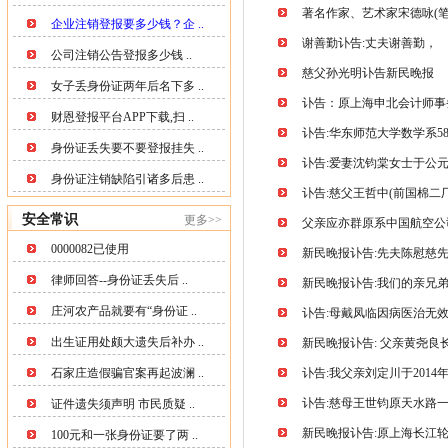
著名作家、艺术家宋德咏(
企业注销登报要多少钱？企 ..
谢善勤讣告:丈夫谢善勤，
公司注销公告登报多少钱 ..
慈父孙光明讣告新民晚报
女子丢身份证两年后名下多 ..
讣告：原上海申北会计师事
财恩登报平台APP下载,扫 ..
讣告:华东师范大学数学系5
身份证丢失要不要登报挂失 ..
讣告:爱妻沈钧棠女士于公元20
身份证注销缺陷引诸多后患 ..
讣告:慈父王哲中(前国棉二
安全常识
更多>>
父亲应亦群原系中国航空公
0000082已使用
新民晚报讣告:先夫陈慰慈
律师回答--身份证丢失后 ..
新民晚报讣告:我们的亲兄
庄河农产品就要有“身份证 ..
讣告:母戴凤临因病医治无效于
出生证用处颇大遗失后补办 ..
新民晚报讣告: 父亲黄尧
石家庄造假骗官案再起波澜 ..
讣告:我父亲刘定川于2014年
讣告:慈母王世钧原天水路
证件遗失须声明 市民质疑 ..
新民晚报讣告:原上海长江轮
100元和一张身份证要了两 ..