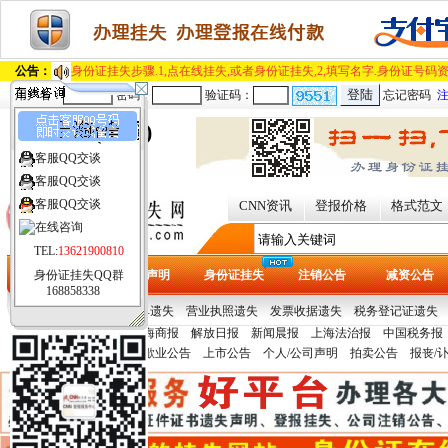
公告：
身份证挂失步骤.1,点在线挂失,或者身份证挂失,2,填写名字.身份证号码资
用户名：
密码：
验证码：
忘记密码
上海(全国)
客服QQ交谈
[切换城市]
客服QQ交谈
客服QQ交谈
CNN资讯
登报价格
格式范文
TEL:
13621900810
身份证挂失QQ群
首页
遗失声明
身份证挂失
注销公告
减资公告
168858338
热门证件：
提单/保单遗失
营业执照遗失
发票收据遗失
税务登记证遗失
报纸刊例：
文汇报
上海商报
解放日报
新闻晨报
上海法治报
中国税务报
多
青年报
声明公告：
变更公告
歇业公告
上市公告
个人/公司声明
拍卖公告
报丧/