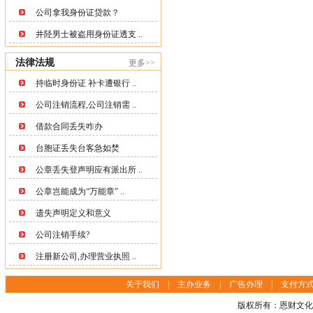
公司拿我身份证贷款？
井陉男士被盗用身份证透支 ..
法律法规
更多>>
持临时身份证 补卡遭银行 ..
公司注销流程,公司注销需 ..
借款合同丢失咋办
台胞证丢失台客急如焚
公章丢失登声明应有派出所 ..
公章岂能成为“万能章” ..
遗失声明定义和意义
公司注销手续?
注册新公司,办理营业执照 ..
关于我们
|
主办业务
|
广告办理
|
支付方
版权所有：恩财文化传播(上