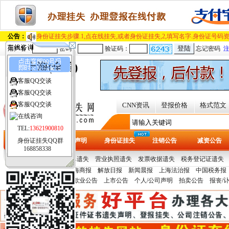
公告：
身份证挂失步骤.1,点在线挂失,或者身份证挂失,2,填写名字.身份证号码资
用户名：
密码：
验证码：
忘记密码
上海(全国)
客服QQ交谈
[切换城市]
客服QQ交谈
客服QQ交谈
CNN资讯
登报价格
格式范文
TEL:
13621900810
身份证挂失QQ群
首页
遗失声明
身份证挂失
注销公告
减资公告
168858338
热门证件：
提单/保单遗失
营业执照遗失
发票收据遗失
税务登记证遗失
报纸刊例：
文汇报
上海商报
解放日报
新闻晨报
上海法治报
中国税务报
多
青年报
声明公告：
变更公告
歇业公告
上市公告
个人/公司声明
拍卖公告
报丧/