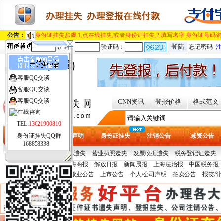
公告：
身份证挂失步骤.1,点在线挂失,或者身份证挂失,2,填写名字.身份证号码资
用户名：
密码：
验证码：
忘记密码
上海(全国)
客服QQ交谈
[切换城市]
客服QQ交谈
客服QQ交谈
CNN资讯
登报价格
格式范文
TEL:
13621900810
身份证挂失QQ群
首页
遗失声明
身份证挂失
注销公告
减资公告
168858338
热门证件：
提单/保单遗失
营业执照遗失
发票收据遗失
税务登记证遗失
报纸刊例：
文汇报
上海商报
解放日报
新闻晨报
上海法治报
中国税务报
多
青年报
声明公告：
变更公告
歇业公告
上市公告
个人/公司声明
拍卖公告
报丧/