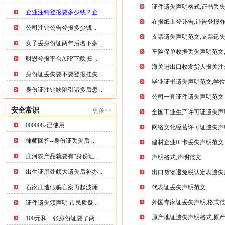
证件遗失声明格式,证书丢
企业注销登报要多少钱？企 ..
在报纸上登讣告,讣告登报办理 0
公司注销公告登报多少钱 ..
支票遗失声明范文,支票遗
女子丢身份证两年后名下多 ..
车险保单收据丢失声明范文
财恩登报平台APP下载,扫 ..
海关进出口收发货人报关注
身份证丢失要不要登报挂失 ..
毕业证书遗失声明范文,学
身份证注销缺陷引诸多后患 ..
公司一套证件遗失声明范文
安全常识
更多>>
全国工业生产许可证遗失声
0000082已使用
网络文化经营许可证遗失声
律师回答--身份证丢失后 ..
建材企业IC卡丢失声明范文
庄河农产品就要有“身份证 ..
声明格式,声明范文
出生证用处颇大遗失后补办 ..
出口货物退免税认定表遗失
石家庄造假骗官案再起波澜 ..
代表证丢失声明范文
外国专家证丢失声明,格式
证件遗失须声明 市民质疑 ..
原产地证遗失声明格式,原
100元和一张身份证要了两 ..