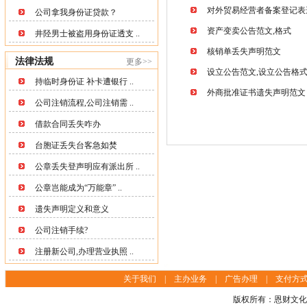
对外贸易经营者备案登记表
公司拿我身份证贷款？
资产变卖公告范文,格式
井陉男士被盗用身份证透支 ..
核销单丢失声明范文
法律法规
更多>>
设立公告范文,设立公告格
持临时身份证 补卡遭银行 ..
外商批准证书遗失声明范文
公司注销流程,公司注销需 ..
借款合同丢失咋办
台胞证丢失台客急如焚
公章丢失登声明应有派出所 ..
公章岂能成为“万能章” ..
遗失声明定义和意义
公司注销手续?
注册新公司,办理营业执照 ..
关于我们
|
主办业务
|
广告办理
|
支付方
版权所有：恩财文化传播(上