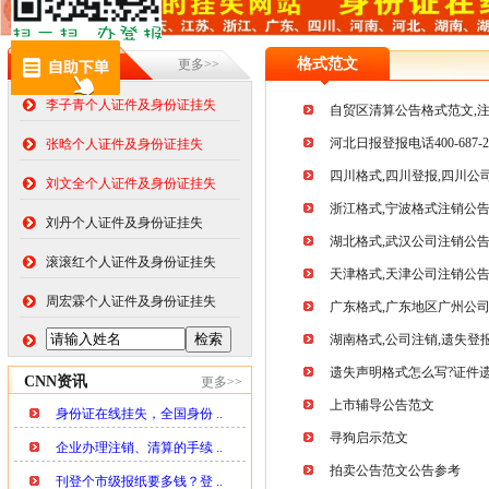
在线挂失
格式范文
更多>>
李子青个人证件及身份证挂失
自贸区清算公告格式范文,注
河北日报登报电话400-687
张晗个人证件及身份证挂失
四川格式,四川登报,四川公
刘文全个人证件及身份证挂失
浙江格式,宁波格式注销公告
刘丹个人证件及身份证挂失
湖北格式,武汉公司注销公
滚滚红个人证件及身份证挂失
天津格式,天津公司注销公
周宏霖个人证件及身份证挂失
广东格式,广东地区广州公司
湖南格式,公司注销,遗失登报
遗失声明格式怎么写?证件
CNN资讯
更多>>
上市辅导公告范文
身份证在线挂失，全国身份 ..
寻狗启示范文
企业办理注销、清算的手续 ..
拍卖公告范文公告参考
刊登个市级报纸要多钱？登 ..