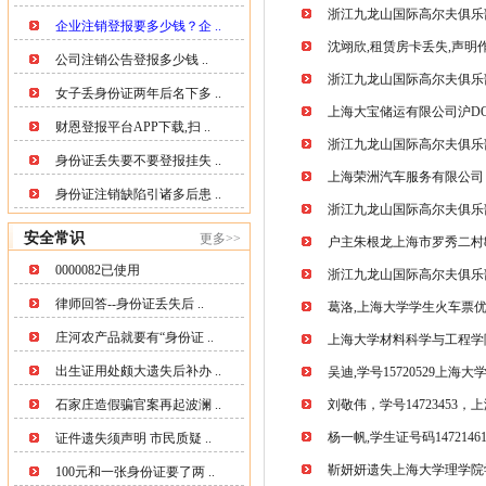
浙江九龙山国际高尔夫俱乐部有 
企业注销登报要多少钱？企 ..
沈翊欣,租赁房卡丢失,声明
公司注销公告登报多少钱 ..
浙江九龙山国际高尔夫俱乐部有 
女子丢身份证两年后名下多 ..
上海大宝储运有限公司沪DQ187
财恩登报平台APP下载,扫 ..
浙江九龙山国际高尔夫俱乐部
身份证丢失要不要登报挂失 ..
上海荣洲汽车服务有限公司
身份证注销缺陷引诸多后患 ..
浙江九龙山国际高尔夫俱乐部
安全常识
更多>>
户主朱根龙上海市罗秀二村8号
0000082已使用
浙江九龙山国际高尔夫俱乐部
律师回答--身份证丢失后 ..
葛洛,上海大学学生火车票
庄河农产品就要有“身份证 ..
上海大学材料科学与工程学
出生证用处颇大遗失后补办 ..
吴迪,学号15720529上
石家庄造假骗官案再起波澜 ..
刘敬伟，学号1472345
杨一帆,学生证号码14721
证件遗失须声明 市民质疑 ..
靳妍妍遗失上海大学理学院
100元和一张身份证要了两 ..