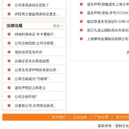
遗失声明:郑毓遗失上海大
公司拿我身份证贷款？
遗失声明:张悦,学号1572
井陉男士被盗用身份证透支 ..
杨宝荣遗失导游证D-3100-1
法律法规
更多>>
浙江九龙山国际高尔夫俱乐部有
持临时身份证 补卡遭银行 ..
上海黎特金属制品有限公司
公司注销流程,公司注销需 ..
借款合同丢失咋办
台胞证丢失台客急如焚
公章丢失登声明应有派出所 ..
公章岂能成为“万能章” ..
遗失声明定义和意义
公司注销手续?
注册新公司,办理营业执照 ..
关于我们
|
主办业务
|
广告办理
|
支付方
版权所有：恩财文化传播(上