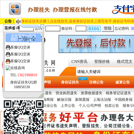
公告：
身份证挂失步骤.1,点在线挂失,或者身份证挂失,2,填写名字.身份证号码资
用户名：
密码：
验证码：
忘记密码
上海(全国)
客服QQ交谈
[切换城市]
客服QQ交谈
客服QQ交谈
CNN资讯
登报价格
格式范文
TEL:
13621900810
身份证挂失QQ群
首页
遗失声明
身份证挂失
注销公告
减资公告
168858338
热门证件：
提单/保单遗失
营业执照遗失
发票收据遗失
税务登记证遗失
报纸刊例：
文汇报
上海商报
解放日报
新闻晨报
上海法治报
中国税务报
多
青年报
声明公告：
变更公告
歇业公告
上市公告
个人/公司声明
拍卖公告
报丧/