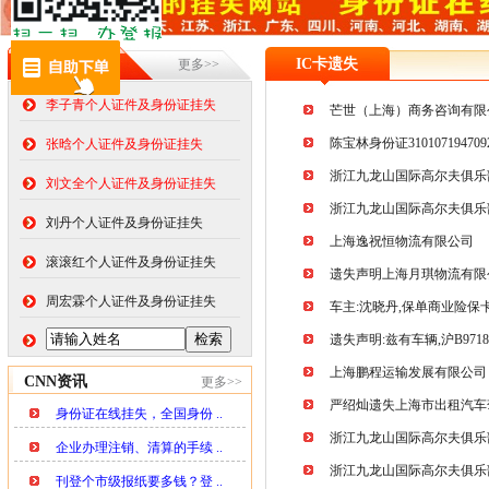
在线挂失
IC卡遗失
更多>>
李子青个人证件及身份证挂失
芒世（上海）商务咨询有限公
陈宝林身份证31010719470
张晗个人证件及身份证挂失
浙江九龙山国际高尔夫俱乐部
刘文全个人证件及身份证挂失
浙江九龙山国际高尔夫俱乐部
刘丹个人证件及身份证挂失
上海逸祝恒物流有限公司
滚滚红个人证件及身份证挂失
遗失声明上海月琪物流有限
周宏霖个人证件及身份证挂失
车主:沈晓丹,保单商业险保
遗失声明:兹有车辆,沪B97
上海鹏程运输发展有限公司
CNN资讯
更多>>
严绍灿遗失上海市出租汽车
身份证在线挂失，全国身份 ..
浙江九龙山国际高尔夫俱乐部
企业办理注销、清算的手续 ..
浙江九龙山国际高尔夫俱乐部有 
刊登个市级报纸要多钱？登 ..