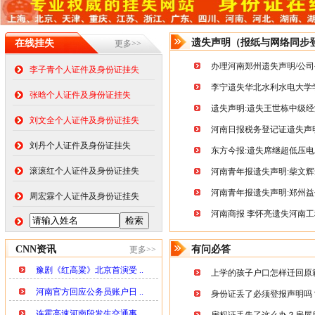
李宁遗失华北水利水电大学
张晗个人证件及身份证挂失
遗失声明:遗失王世栋中级
刘文全个人证件及身份证挂失
河南日报税务登记证遗失声明
刘丹个人证件及身份证挂失
东方今报:遗失席继超低压电
滚滚红个人证件及身份证挂失
河南青年报遗失声明:柴文辉
河南青年报遗失声明:郑州益
周宏霖个人证件及身份证挂失
河南商报 李怀亮遗失河南
CNN资讯
有问必答
更多>>
豫剧《红高粱》北京首演受 ..
上学的孩子户口怎样迁回原
河南官方回应公务员账户日 ..
身份证丢了必须登报声明吗
连霍高速河南段发生交通事 ..
房权证丢失了这么办？房屋所
车辆因台风牌照丢失可到车 ..
居民身份证遗失后为什么要登
国务院要求各地年底前出台 ..
居民身份证遗失后为什么要登
营业执照丢失了这么办？怎
公安部：公民身份证丢失无 ..