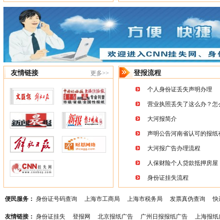
友情链接
登报流程
更多>>
个人身份证丢失声明办理
营业执照丢失了这么办？怎
大河报简介
声明公告河南省认可的报纸
大河报广告办理流程
人保财险个人贷款抵押房屋
身份证挂失流程
便民服务：
身份证号码查询
上海市工商局
上海市税务局
发票真伪查询
快
友情链接：
身份证挂失
登报网
北京报纸广告
广州日报报纸广告
上海报纸
关于我们
|
主办业务
|
广告办理
|
支付方
版权所有：CNN挂失网
电话/传真：136219