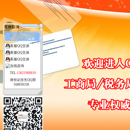
客服QQ交谈
客服QQ交谈
客服QQ交谈
TEL:
13621900810
身份证挂失QQ群
168858338
公告：
身份证挂失步骤.1,点在线挂失,或者身份证挂失,2,填写名字.身份证号码资
用户名：
密码：
验证码：
忘记密码