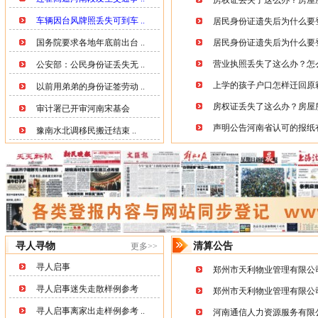
上学的孩子户口怎样迁回原
以前用弟弟的身份证签劳动 ..
房权证丢失了这么办？房屋所
审计署已开审河南宋基会
声明公告河南省认可的报纸
豫南水北调移民搬迁结束 ..
寻人寻物
清算公告
更多>>
寻人启事
郑州市天利物业管理有限公
寻人启事迷失走散样例参考
郑州市天利物业管理有限公
寻人启事离家出走样例参考 ..
河南通信人力资源服务有限
寻人启事离家出走样例参考 ..
郑州陆拾玖度美发有限公司
寻物启示
河南绿水环保科技有限公司
郑州坂田家具有限公司
寻人启事被骗拐卖样例参考