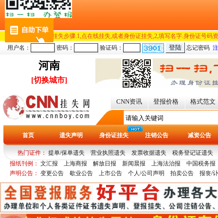
河南
[切换城市]
CNN资讯
登报价格
格式范文
首页
遗失声明
身份证挂失
注销公告
减资公告
热门证件：
提单/保单遗失
营业执照遗失
发票收据遗失
税务登记证遗失
报纸刊例：
文汇报
上海商报
解放日报
新闻晨报
上海法治报
中国税务报
多
青年报
声明公告：
变更公告
歇业公告
上市公告
个人/公司声明
拍卖公告
报丧/
遗失声明（报纸与网络同步
在线挂失
更多>>
办理河南郑州遗失声明/公司公告登报
李子青个人证件及身份证挂失