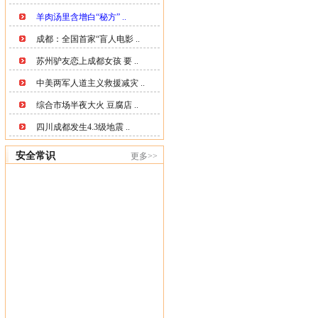
羊肉汤里含增白“秘方” ..
成都：全国首家“盲人电影 ..
苏州驴友恋上成都女孩 要 ..
中美两军人道主义救援减灾 ..
综合市场半夜大火 豆腐店 ..
四川成都发生4.3级地震 ..
安全常识
更多>>