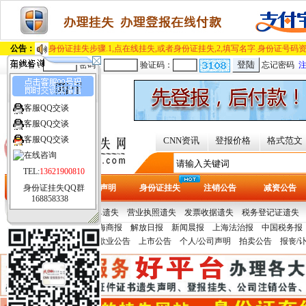
公告：
身份证挂失步骤.1,点在线挂失,或者身份证挂失,2,填写名字.身份证号码资
用户名：
密码：
验证码：
忘记密码
四川
客服QQ交谈
[切换城市]
客服QQ交谈
客服QQ交谈
CNN资讯
登报价格
格式范文
TEL:
13621900810
身份证挂失QQ群
首页
遗失声明
身份证挂失
注销公告
减资公告
168858338
热门证件：
提单/保单遗失
营业执照遗失
发票收据遗失
税务登记证遗失
报纸刊例：
文汇报
上海商报
解放日报
新闻晨报
上海法治报
中国税务报
多
青年报
声明公告：
变更公告
歇业公告
上市公告
个人/公司声明
拍卖公告
报丧/