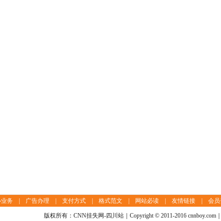
办业务
|
广告办理
|
支付方式
|
格式范文
|
网站必读
|
友情链接
|
会员
版权所有：CNN挂失网-四川站｜Copyright © 2011-2016 cnnboy.com