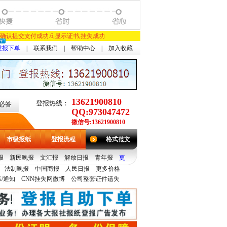
,确认提交支付成功.6,显示证书,挂失成功
登报下单
|
联系我们
|
帮助中心
|
加入收藏
13621900810
登报热线：
必答
QQ:973047472
微信号:13621900810
市级报纸
登报流程
格式范文
报
新民晚报
文汇报
解放日报
青年报
更
法制晚报
中国商报
人民日报
更多价格
/通知
CNN挂失网微博
公司整套证件遗失