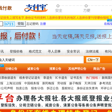
证挂失,2,填写名字.身份证号码资料.3,选择你要挂失的地区,4,选择你要刊登哪份报纸.5
忘记密码
注册
在线
资讯
登报价格
格式范文
寻人启事
安全常识
法律法规
有问
注销公告
减资公告
清算公告
其他声明公告
商业广告
发票收据遗失
税务登记证遗失
章遗失
IC卡遗失
证书丢失
热门报纸：
新闻晨
晨报
上海法治报
中国税务报
新民晚报
劳动报
扬子晚报
天津日报
参考消息
/公司声明
拍卖公告
报丧/讣告
拆迁公告
股权转让
身份证挂失查询
环评公示