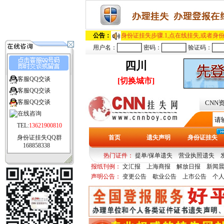
公告：
身份证挂失步骤.1,点在线挂失,或者身份
用户名：
密码：
验证码：
四川
客服QQ交谈
[切换城市]
客服QQ交谈
客服QQ交谈
CNN
TEL:
13621900810
身份证挂失QQ群
首页
遗失声明
身份证挂失
168858338
热门证件：
提单/保单遗失
营业执照遗失
报纸刊例：
文汇报
上海商报
解放日报
新闻
多
青年报
声明公告：
变更公告
歇业公告
上市公告
个人