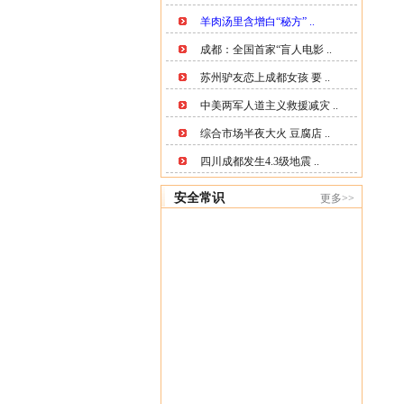
羊肉汤里含增白“秘方” ..
成都：全国首家“盲人电影 ..
苏州驴友恋上成都女孩 要 ..
中美两军人道主义救援减灾 ..
综合市场半夜大火 豆腐店 ..
四川成都发生4.3级地震 ..
安全常识
更多>>