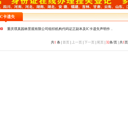
IC卡遗失
重庆璞真园林景观有限公司组织机构代码证正副本及IC卡遗失声明作 ..
共
1
条 |
首页
|
上一页
|
下一页
|
尾页
|
32
条/页 | 共
1