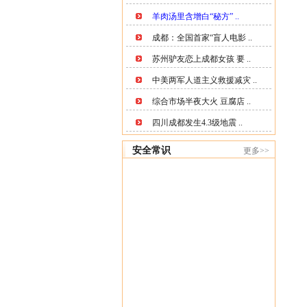
羊肉汤里含增白“秘方” ..
成都：全国首家“盲人电影 ..
苏州驴友恋上成都女孩 要 ..
中美两军人道主义救援减灾 ..
综合市场半夜大火 豆腐店 ..
四川成都发生4.3级地震 ..
安全常识
更多>>