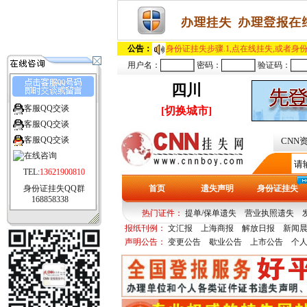
公告：
身份证挂失步骤.1,点在线挂失,或者身份
用户名：
密码：
验证码：
四川
客服QQ交谈
[切换城市]
客服QQ交谈
客服QQ交谈
CNN
TEL:
13621900810
身份证挂失QQ群
首页
遗失声明
身份证挂失
168858338
热门证件：
提单/保单遗失
营业执照遗失
报纸刊例：
文汇报
上海商报
解放日报
新闻
多
青年报
声明公告：
变更公告
歇业公告
上市公告
个人