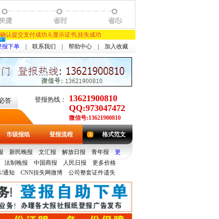
,确认提交支付成功.6,显示证书,挂失成功
登报下单
|
联系我们
|
帮助中心
|
加入收藏
13621900810
登报热线：
必答
QQ:973047472
微信号:13621900810
市级报纸
登报流程
格式范文
报
新民晚报
文汇报
解放日报
青年报
更
法制晚报
中国商报
人民日报
更多价格
/通知
CNN挂失网微博
公司整套证件遗失