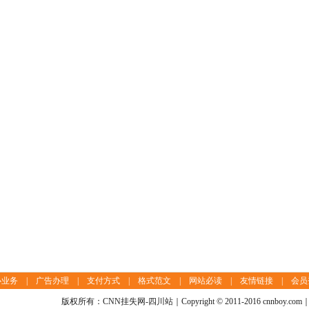
办业务
|
广告办理
|
支付方式
|
格式范文
|
网站必读
|
友情链接
|
会员
版权所有：CNN挂失网-四川站｜Copyright © 2011-2016 cnnboy.com