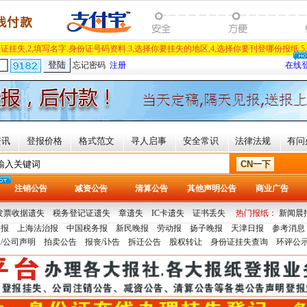
证挂失,2,填写名字.身份证号码资料.3,选择你要挂失的地区,4,选择你要刊登哪份报纸.5
忘记密码
注册
在线
资讯
登报价格
格式范文
寻人启事
安全常识
法律法规
有问
注销公告
减资公告
清算公告
其他声明公告
商业广告
发票收据遗失
税务登记证遗失
章遗失
IC卡遗失
证书丢失
热门报纸：
新闻晨
晨报
上海法治报
中国税务报
新民晚报
劳动报
扬子晚报
天津日报
参考消息
/公司声明
拍卖公告
报丧/讣告
拆迁公告
股权转让
身份证挂失查询
环评公示